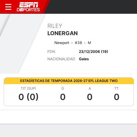
RILEY
LONERGAN
Newport
#38
M
FDN
23/12/2006 (19)
NACIONALIDAD
Gales
ESTADÍSTICAS DE TEMPORADA 2026-27 EFL LEAGUE TWO
TIT (SUP)
G
A
TT
0 (0)
0
0
0
Perfil de Jugador
Bio
Noticias
Partidos
Estadísticas