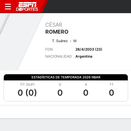
CÉSAR
ROMERO
T. Suárez
M
FDN
28/4/2003 (23)
NACIONALIDAD
Argentina
ESTADÍSTICAS DE TEMPORADA 2026 NBAR
TIT (SUP)
G
A
TT
0 (0)
0
0
0
Perfil de Jugador
Bio
Noticias
Partidos
Estadísticas