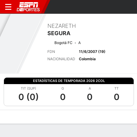
NEZARETH
SEGURA
Bogotá FC
A
FDN
11/6/2007 (19)
NACIONALIDAD
Colombia
ESTADÍSTICAS DE TEMPORADA 2026 2COL
TIT (SUP)
G
A
TT
0 (0)
0
0
0
Perfil de Jugador
Bio
Noticias
Partidos
Estadísticas