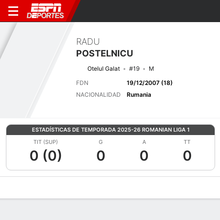
RADU
POSTELNICU
Otelul Galat
#19
M
FDN
19/12/2007 (18)
NACIONALIDAD
Rumania
ESTADÍSTICAS DE TEMPORADA 2025-26 ROMANIAN LIGA 1
TIT (SUP)
G
A
TT
0 (0)
0
0
0
Perfil de Jugador
Bio
Noticias
Partidos
Estadísticas