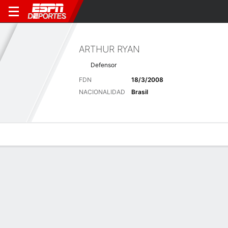
ARTHUR RYAN
Defensor
FDN
18/3/2008
NACIONALIDAD
Brasil
Perfil de Jugador
Bio
Noticias
Partidos
Estadísticas
Últimas noticias
Ver Todo