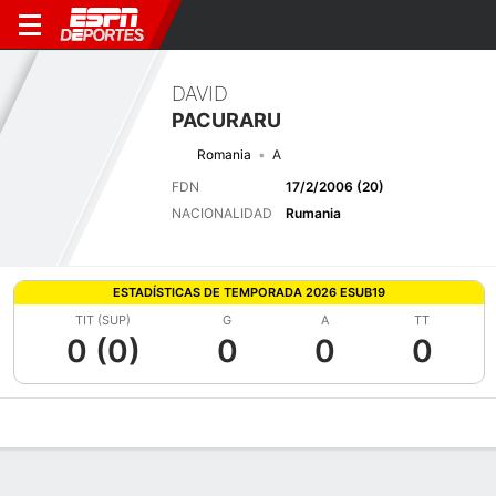
DAVID
PACURARU
Romania
A
FDN
17/2/2006 (20)
NACIONALIDAD
Rumania
ESTADÍSTICAS DE TEMPORADA 2026 ESUB19
TIT (SUP)
G
A
TT
0 (0)
0
0
0
Perfil de Jugador
Bio
Noticias
Partidos
Estadísticas