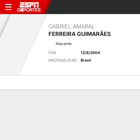
GABRIEL AMARAL
FERREIRA GUIMARÃES
Atacante
FDN
12/8/2004
NACIONALIDAD
Brasil
Perfil de Jugador
Bio
Noticias
Partidos
Estadísticas
Últimas noticias
Ver Todo