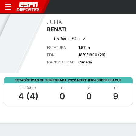
JULIA
BENATI
Halifax
#4
M
ESTATURA
1.57 m
FDN
18/9/1996 (29)
NACIONALIDAD
Canadá
ESTADÍSTICAS DE TEMPORADA 2026 NORTHERN SUPER LEAGUE
TIT (SUP)
G
A
TT
4 (4)
0
0
9
Perfil de Jugador
Bio
Noticias
Partidos
Estadísticas