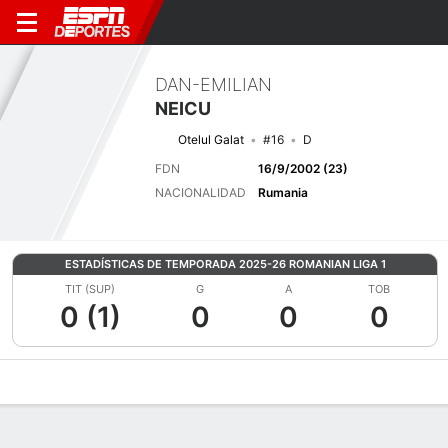
DAN-EMILIAN
NEICU
Otelul Galat
#16
D
FDN
16/9/2002 (23)
NACIONALIDAD
Rumania
ESTADÍSTICAS DE TEMPORADA 2025-26 ROMANIAN LIGA 1
TIT (SUP)
G
A
TOB
0 (1)
0
0
0
Perfil de Jugador
Bio
Noticias
Partidos
Estadísticas