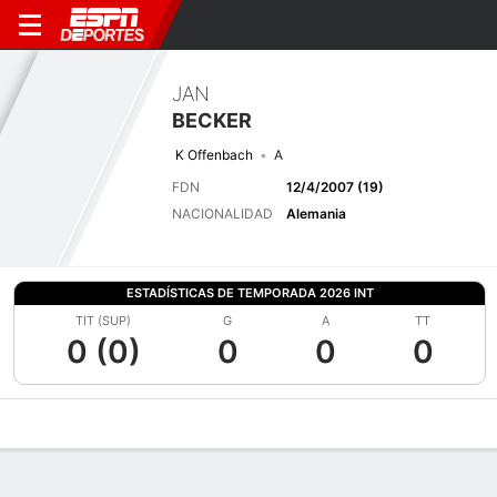
JAN
BECKER
K Offenbach
A
FDN
12/4/2007 (19)
NACIONALIDAD
Alemania
ESTADÍSTICAS DE TEMPORADA 2026 INT
TIT (SUP)
G
A
TT
0 (0)
0
0
0
Perfil de Jugador
Bio
Noticias
Partidos
Estadísticas