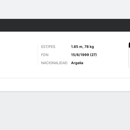
o
Más Deportes
EST/PES
1.85 m, 78 kg
FDN
15/6/1999 (27)
NACIONALIDAD
Argelia