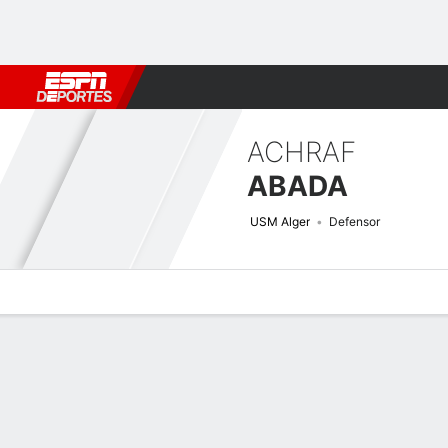
Fútbol
MLB
F. Americano
Básquetbol
WNBA
F1
Boxe
ACHRAF
ABADA
USM Alger
Defensor
Perfil de Jugador
Bio
Noticias
Partidos
Estadísticas