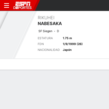
RIKUHEI
NABESAKA
SF Siegen
D
ESTATURA
1.75 m
FDN
1/9/1999 (26)
NACIONALIDAD
Japón
Perfil de Jugador
Bio
Noticias
Partidos
Estadísticas
Últimas noticias
Ver Todo