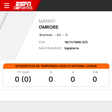
MANNY
OMRORE
Braintree
#5
D
FDN
18/11/1998 (27)
NACIONALIDAD
Inglaterra
ESTADÍSTICAS DE TEMPORADA 2026-27 NATIONAL LEAGUE
TIT (SUP)
G
A
TOB
0 (0)
0
0
0
Perfil de Jugador
Bio
Noticias
Partidos
Estadísticas