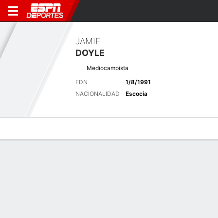
JAMIE
DOYLE
Mediocampista
FDN
1/8/1991
NACIONALIDAD
Escocia
Perfil de Jugador
Bio
Noticias
Partidos
Estadísticas
Últimas noticias
Ver Todo