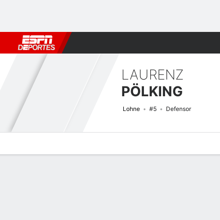
Fútbol
MLB
F. Americano
Básquetbol
WNBA
F1
Boxe
LAURENZ
PÖLKING
Lohne
#5
Defensor
Perfil de Jugador
Bio
Noticias
Partidos
Estadísticas