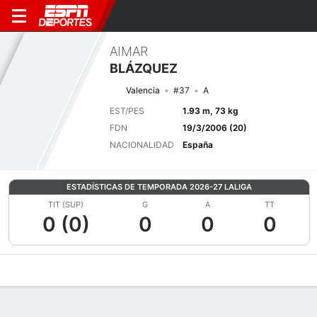
AIMAR
BLÁZQUEZ
Valencia
#37
A
EST/PES
1.93 m, 73 kg
FDN
19/3/2006 (20)
NACIONALIDAD
España
ESTADÍSTICAS DE TEMPORADA 2026-27 LALIGA
TIT (SUP)
G
A
TT
0 (0)
0
0
0
Perfil de Jugador
Bio
Noticias
Partidos
Estadísticas