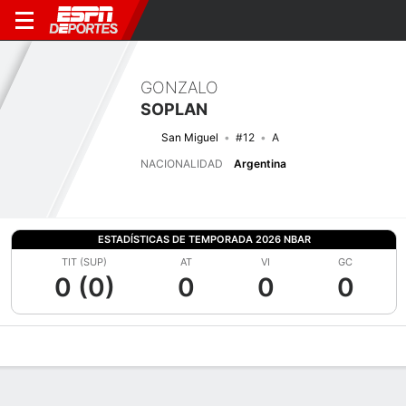
GONZALO
SOPLAN
San Miguel
#12
A
NACIONALIDAD
Argentina
ESTADÍSTICAS DE TEMPORADA 2026 NBAR
TIT (SUP)
AT
VI
GC
0 (0)
0
0
0
Perfil de Jugador
Bio
Noticias
Partidos
Estadísticas