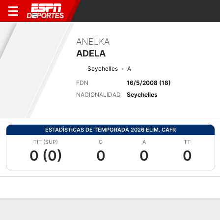
ANELKA
ADELA
Seychelles
A
FDN
16/5/2008 (18)
NACIONALIDAD
Seychelles
ESTADÍSTICAS DE TEMPORADA 2026 ELIM. CAFR
TIT (SUP)
G
A
TT
0 (0)
0
0
0
Perfil de Jugador
Bio
Noticias
Partidos
Estadísticas