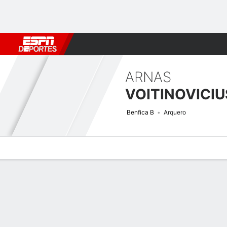
Fútbol
MLB
F. Americano
Básquetbol
WNBA
F1
Boxe
ARNAS
VOITINOVICIU
Benfica B
Arquero
Perfil de Jugador
Bio
Noticias
Partidos
Estadísticas