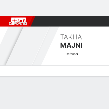
Fútbol
MLB
F. Americano
Básquetbol
WNBA
F1
Boxe
TAKHA
MAJNI
Defensor
Perfil de Jugador
Bio
Noticias
Partidos
Estadísticas