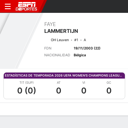
FAYE
LAMMERTIJN
OH Leuven
#1
A
FDN
19/11/2003 (22)
NACIONALIDAD
Bélgica
ESTADÍSTICAS DE TEMPORADA 2026 UEFA WOMEN'S CHAMPIONS LEAGUE QUALIFYING
TIT (SUP)
AT
VI
GC
0 (0)
0
0
0
Perfil de Jugador
Bio
Noticias
Partidos
Estadísticas