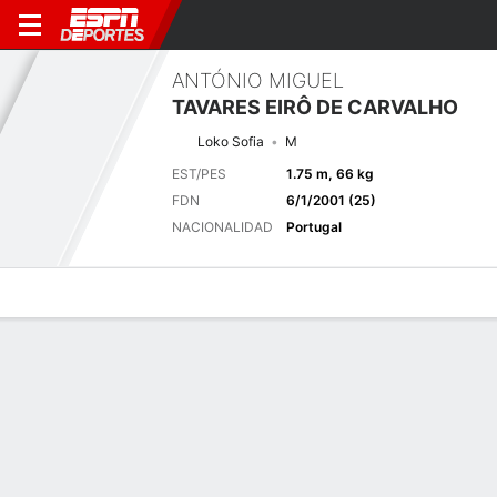
ANTÓNIO MIGUEL
TAVARES EIRÔ DE CARVALHO
Loko Sofia
M
EST/PES
1.75 m, 66 kg
FDN
6/1/2001 (25)
NACIONALIDAD
Portugal
Perfil de Jugador
Bio
Noticias
Partidos
Estadísticas
Últimas noticias
Ver Todo