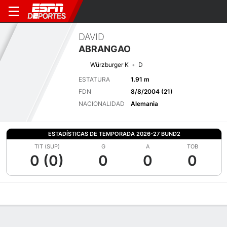
DAVID
ABRANGAO
Würzburger K
D
ESTATURA
1.91 m
FDN
8/8/2004 (21)
NACIONALIDAD
Alemania
ESTADÍSTICAS DE TEMPORADA 2026-27 BUND2
TIT (SUP)
G
A
TOB
0 (0)
0
0
0
Perfil de Jugador
Bio
Noticias
Partidos
Estadísticas