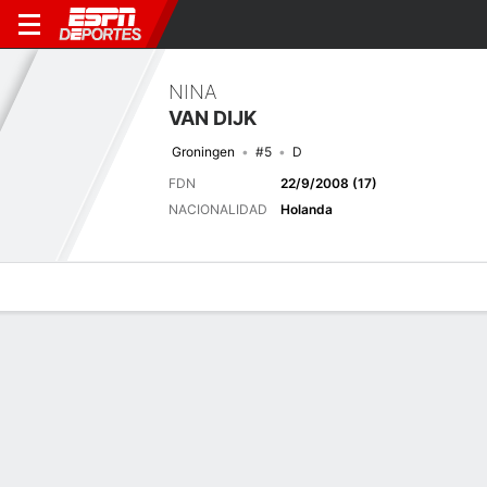
NINA
VAN DIJK
Groningen
#5
D
FDN
22/9/2008 (17)
NACIONALIDAD
Holanda
Perfil de Jugador
Bio
Noticias
Partidos
Estadísticas
Últimas noticias
Ver Todo