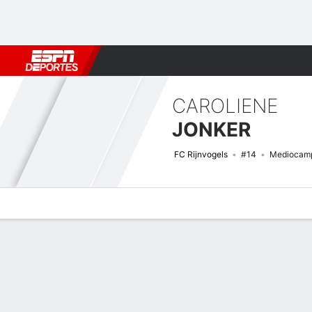
Fútbol
MLB
F. Americano
Básquetbol
WNBA
F1
Boxe
CAROLIENE
JONKER
FC Rijnvogels
#14
Mediocamp
Perfil de Jugador
Bio
Noticias
Partidos
Estadísticas