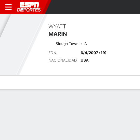
WYATT
MARIN
Slough Town
A
FDN
6/4/2007 (19)
NACIONALIDAD
USA
Perfil de Jugador
Bio
Noticias
Partidos
Estadísticas
Últimas noticias
Ver Todo