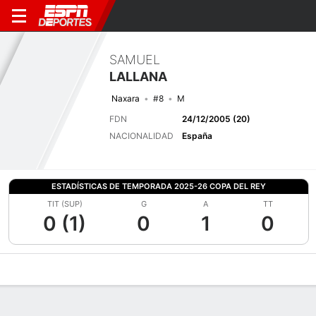
SAMUEL
LALLANA
Naxara
#8
M
FDN
24/12/2005 (20)
NACIONALIDAD
España
ESTADÍSTICAS DE TEMPORADA 2025-26 COPA DEL REY
TIT (SUP)
G
A
TT
0 (1)
0
1
0
Perfil de Jugador
Bio
Noticias
Partidos
Estadísticas