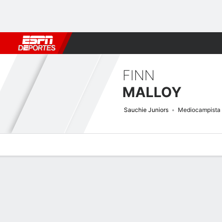
Fútbol
MLB
F. Americano
Básquetbol
WNBA
F1
Boxe
FINN
MALLOY
Sauchie Juniors
Mediocampista
Perfil de Jugador
Bio
Noticias
Partidos
Estadísticas