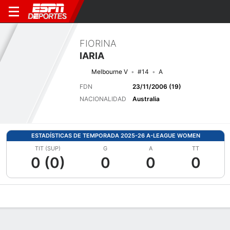
FIORINA
IARIA
Melbourne V
#14
A
FDN
23/11/2006 (19)
NACIONALIDAD
Australia
ESTADÍSTICAS DE TEMPORADA 2025-26 A-LEAGUE WOMEN
TIT (SUP)
G
A
TT
0 (0)
0
0
0
Perfil de Jugador
Bio
Noticias
Partidos
Estadísticas