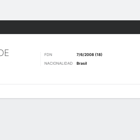
o
Más Deportes
DE
FDN
7/6/2008 (18)
NACIONALIDAD
Brasil