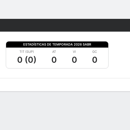
Watch
Juegos
ESTADÍSTICAS DE TEMPORADA 2026 SABR
TIT (SUP)
AT
VI
GC
0 (0)
0
0
0