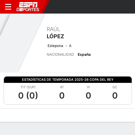
RAÚL
LÓPEZ
Estepona
A
NACIONALIDAD
España
ESTADÍSTICAS DE TEMPORADA 2025-26 COPA DEL REY
TIT (SUP)
AT
VI
GC
0 (0)
0
0
0
Perfil de Jugador
Bio
Noticias
Partidos
Estadísticas