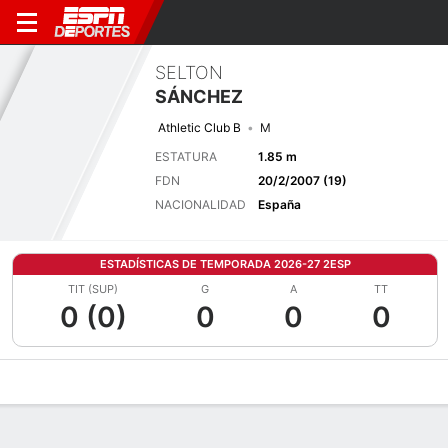
SELTON
SÁNCHEZ
Athletic Club B
M
ESTATURA
1.85 m
FDN
20/2/2007 (19)
NACIONALIDAD
España
ESTADÍSTICAS DE TEMPORADA 2026-27 2ESP
TIT (SUP)
G
A
TT
0 (0)
0
0
0
Perfil de Jugador
Bio
Noticias
Partidos
Estadísticas