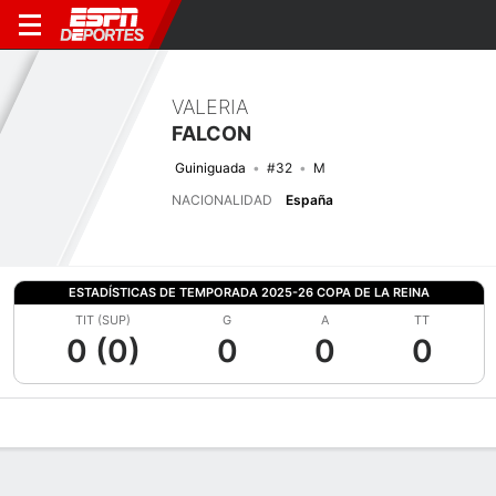
VALERIA
FALCON
Guiniguada
#32
M
NACIONALIDAD
España
ESTADÍSTICAS DE TEMPORADA 2025-26 COPA DE LA REINA
TIT (SUP)
G
A
TT
0 (0)
0
0
0
Perfil de Jugador
Bio
Noticias
Partidos
Estadísticas