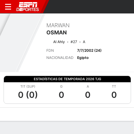
MARWAN
OSMAN
Al Ahly
#27
A
FDN
7/7/2002 (24)
NACIONALIDAD
Egipto
ESTADÍSTICAS DE TEMPORADA 2026 TJG
TIT (SUP)
G
A
TT
0 (0)
0
0
0
Perfil de Jugador
Bio
Noticias
Partidos
Estadísticas