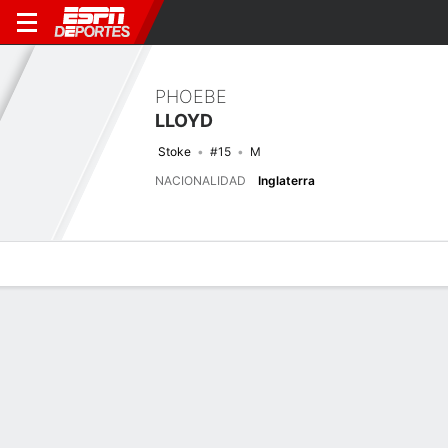
PHOEBE
LLOYD
Stoke
#15
M
NACIONALIDAD
Inglaterra
Perfil de Jugador
Bio
Noticias
Partidos
Estadísticas
Últimas noticias
Ver Todo