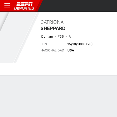
CATRIONA
SHEPPARD
Durham
#35
A
FDN
15/10/2000 (25)
NACIONALIDAD
USA
Perfil de Jugador
Bio
Noticias
Partidos
Estadísticas
Últimos 5 partidos
Ver Todo
EQUIPO
FECHA
OP
COMP
RESULTADO
AP
VI