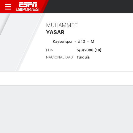
MUHAMMET
YASAR
Kayserispor
#43
M
FDN
5/3/2008 (18)
NACIONALIDAD
Turquía
Perfil de Jugador
Bio
Noticias
Partidos
Estadísticas
Últimas noticias
Ver Todo