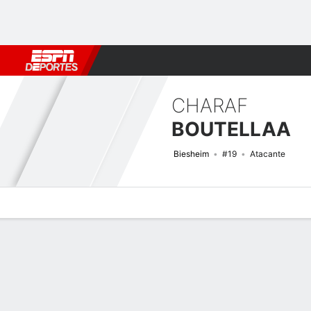
Fútbol
MLB
F. Americano
Básquetbol
WNBA
F1
Boxe
CHARAF
BOUTELLAA
Biesheim
#19
Atacante
Perfil de Jugador
Bio
Noticias
Partidos
Estadísticas