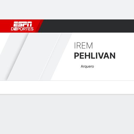
Fútbol
MLB
F. Americano
Básquetbol
WNBA
F1
Boxe
IREM
PEHLIVAN
Arquero
Perfil de Jugador
Bio
Noticias
Partidos
Estadísticas
Atajos Women's Europa