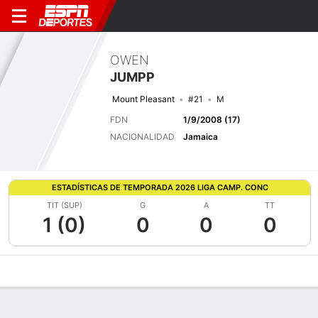
OWEN
JUMPP
Mount Pleasant
#21
M
FDN
1/9/2008 (17)
NACIONALIDAD
Jamaica
ESTADÍSTICAS DE TEMPORADA 2026 LIGA CAMP. CONC
TIT (SUP)
G
A
TT
1 (0)
0
0
0
Perfil de Jugador
Bio
Noticias
Partidos
Estadísticas