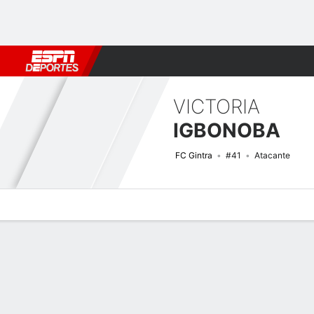
Fútbol
MLB
F. Americano
Básquetbol
WNBA
F1
Boxe
VICTORIA
IGBONOBA
FC Gintra
#41
Atacante
Perfil de Jugador
Bio
Noticias
Partidos
Estadísticas