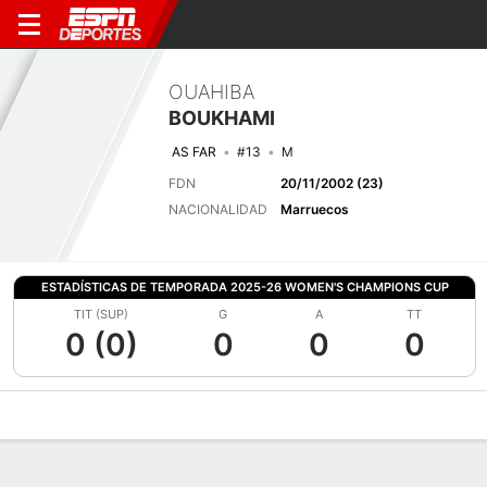
OUAHIBA
BOUKHAMI
AS FAR
#13
M
FDN
20/11/2002 (23)
NACIONALIDAD
Marruecos
ESTADÍSTICAS DE TEMPORADA 2025-26 WOMEN'S CHAMPIONS CUP
TIT (SUP)
G
A
TT
0 (0)
0
0
0
Perfil de Jugador
Bio
Noticias
Partidos
Estadísticas