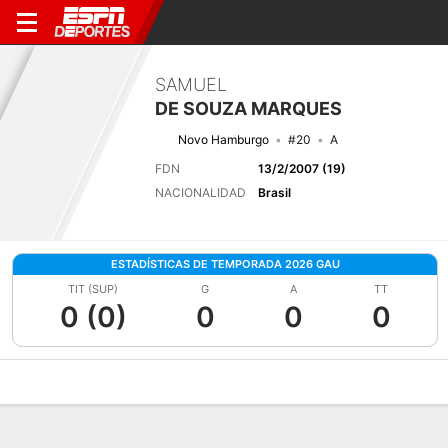
SAMUEL
DE SOUZA MARQUES
Novo Hamburgo
#20
A
FDN
13/2/2007 (19)
NACIONALIDAD
Brasil
ESTADÍSTICAS DE TEMPORADA 2026 GAU
TIT (SUP)
G
A
TT
0 (0)
0
0
0
Perfil de Jugador
Bio
Noticias
Partidos
Estadísticas