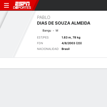
PABLO
DIAS DE SOUZA ALMEIDA
Bangu
M
EST/PES
1.83 m, 78 kg
FDN
4/8/2003 (23)
NACIONALIDAD
Brasil
Perfil de Jugador
Bio
Noticias
Partidos
Estadísticas
Últimas noticias
Ver Todo