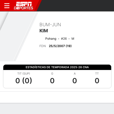
BUM-JUN
KIM
Pohang
#26
M
FDN
25/5/2007 (19)
ESTADÍSTICAS DE TEMPORADA 2025-26 CNA
TIT (SUP)
G
A
TT
0 (0)
0
0
0
Perfil de Jugador
Bio
Noticias
Partidos
Estadísticas