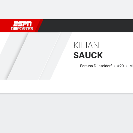
Fútbol
MLB
F. Americano
Básquetbol
WNBA
F1
Boxe
KILIAN
SAUCK
Fortuna Düsseldorf
#29
M
Perfil de Jugador
Bio
Noticias
Partidos
Estadísticas