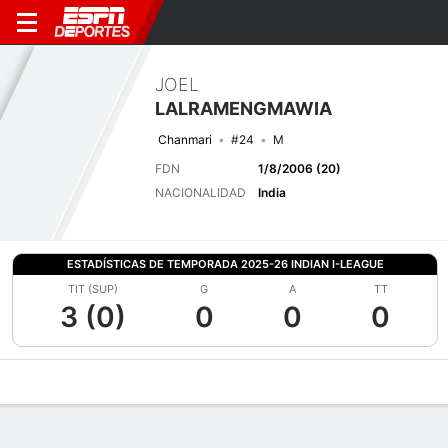
JOEL
LALRAMENGMAWIA
Chanmari
#24
M
FDN
1/8/2006 (20)
NACIONALIDAD
India
ESTADÍSTICAS DE TEMPORADA 2025-26 INDIAN I-LEAGUE
TIT (SUP)
G
A
TT
3 (0)
0
0
0
Perfil de Jugador
Bio
Noticias
Partidos
Estadísticas