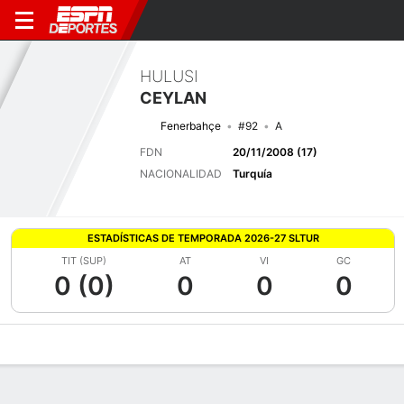
HULUSI
CEYLAN
Fenerbahçe
#92
A
FDN
20/11/2008 (17)
NACIONALIDAD
Turquía
ESTADÍSTICAS DE TEMPORADA 2026-27 SLTUR
TIT (SUP)
AT
VI
GC
0 (0)
0
0
0
Perfil de Jugador
Bio
Noticias
Partidos
Estadísticas