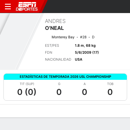
ANDRES
O'NEAL
Monterey Bay
#28
D
EST/PES
1.8 m, 68 kg
FDN
5/6/2009 (17)
NACIONALIDAD
USA
ESTADÍSTICAS DE TEMPORADA 2026 USL CHAMPIONSHIP
TIT (SUP)
G
A
TOB
0 (0)
0
0
0
Perfil de Jugador
Bio
Noticias
Partidos
Estadísticas