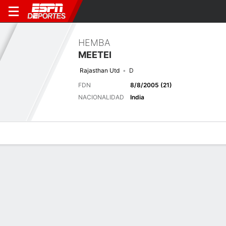
HEMBA
MEETEI
Rajasthan Utd
D
FDN
8/8/2005 (21)
NACIONALIDAD
India
Perfil de Jugador
Bio
Noticias
Partidos
Estadísticas
Últimas noticias
Ver Todo